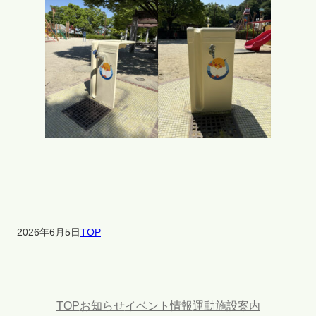
た
非
公
式
紹
介
サ
イ
ト
で
、
ネ
ー
2026年6月5日
TOP
ミ
ン
グ
ラ
TOP
お知らせ
イベント情報
運動施設案内
イ