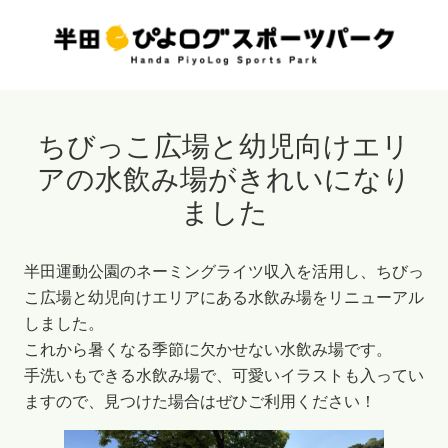
当
内
ホ
容
ー
を
ム
ス
ペ
キ
ちびっこ広場と幼児向けエリ
ー
ッ
ジ
プ
アの水飲み場がきれいになり
は
ました
半
田
半田運動公園のネーミングライツ収入を活用し、ちびっ
市
こ広場と幼児向けエリアにある水飲み場をリニューアル
の
しました。
監
これから暑くなる季節に欠かせない水飲み場です。
修
手洗いもできる水飲み場で、可愛いイラストも入ってい
を
ますので、見つけた場合はぜひご利用ください！
受
け