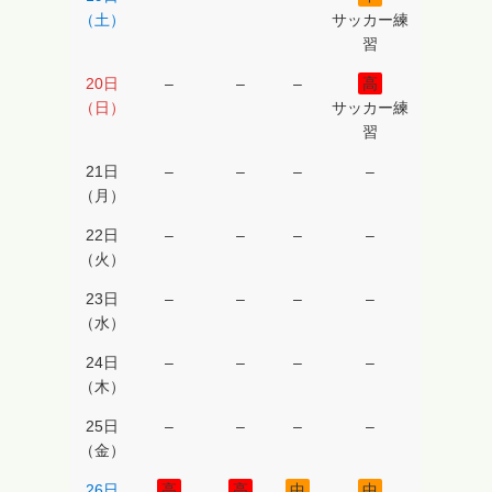
（土）
サッカー練
習
20日
–
–
–
高
（日）
サッカー練
習
21日
–
–
–
–
（月）
22日
–
–
–
–
（火）
23日
–
–
–
–
（水）
24日
–
–
–
–
（木）
25日
–
–
–
–
（金）
26日
高
高
中
中