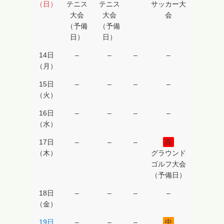
（日）
テニス
テニス
サッカー大
が
大会
大会
会
運
（予備
（予備
営
日）
日）
し
14日
–
–
–
–
て
（月）
い
15日
–
–
–
–
ま
（火）
す
。
16日
–
–
–
–
（水）
17日
–
–
–
高
（木）
グラウンド
ゴルフ大会
（予備日）
18日
–
–
–
–
（金）
19日
–
–
–
中