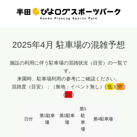
当
内
ホ
容
ー
を
ム
ス
ペ
キ
2025年4月 駐車場の混雑予想
ー
ッ
ジ
プ
は
施設の利用に伴う駐車場の混雑状況（目安）の一覧で
半
す。
田
来園時、駐車場利用の参考にご確認ください。
市
混雑度（目安）：（無地：イベント無し）(
低
)(
中
)
の
(
高
)
監
修
第3
を
第1駐車
第2駐車
駐
日付
第4駐車場
受
場
場
車
場
け