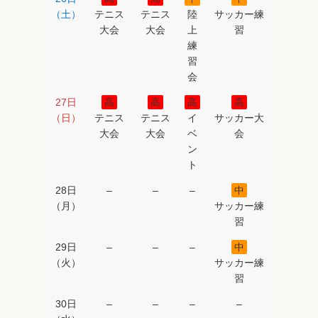
（土）
テニス
テニス
陸
サッカー練
大会
大会
上
習
練
習
会
27日
高
高
高
高
（日）
テニス
テニス
イ
サッカー大
大会
大会
ベ
会
ン
ト
28日
–
–
–
中
（月）
サッカー練
習
29日
–
–
–
中
（火）
サッカー練
習
30日
–
–
–
–