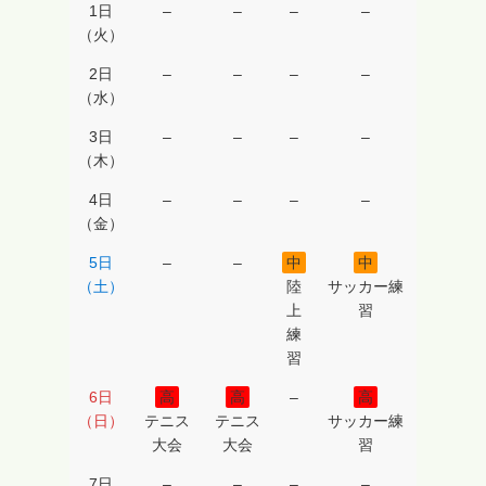
た
1日
–
–
–
–
非
（火）
公
2日
–
–
–
–
式
（水）
紹
3日
–
–
–
–
介
（木）
サ
4日
–
–
–
–
イ
（金）
ト
で
5日
–
–
中
中
、
（土）
陸
サッカー練
上
習
ネ
練
ー
習
ミ
6日
高
高
–
高
ン
（日）
テニス
テニス
サッカー練
グ
大会
大会
習
ラ
イ
7日
–
–
–
–