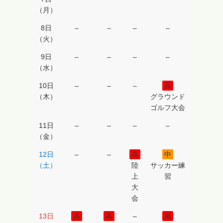
（月）
ツ
パ
8日
–
–
–
–
ー
（火）
ト
9日
–
–
–
–
ナ
（水）
ー
10日
–
–
–
高
で
（木）
グラウンド
あ
ゴルフ大会
る
11日
–
–
–
–
株
（金）
式
会
12日
–
–
高
中
（土）
陸
サッカー練
社
上
習
ぴ
大
よ
会
ロ
13日
高
高
–
高
グ